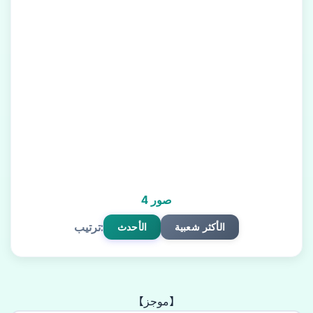
4 صور
ترتيب:
الأكثر شعبية
الأحدث
【موجز】