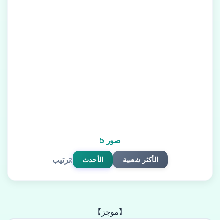
5 صور
ترتيب:
الأكثر شعبية
الأحدث
【موجز】