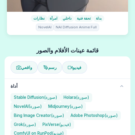
بدلة
تحفة فنية
داخلي
امرأة
نظارات
NovelAI
NAI Diffusion Anime Full
قائمة عينات الأفلام والصور
فيديو
رسم
واقعي
أداة
Holara(صورة)
Stable Diffusion(صورة)
Midjourney(صورة)
NovelAI(صورة)
Adobe Photoshop(صورة)
Bing Image Creator(صورة)
PixVerse(فيديو)
Grok(صورة)
ComfyUI on RunPod(فيديو)