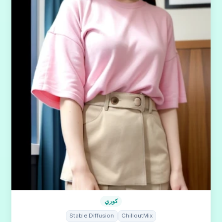
كوري
Stable Diffusion
ChilloutMix