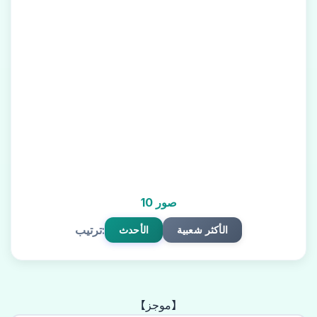
10 صور
ترتيب:
الأكثر شعبية
الأحدث
【موجز】