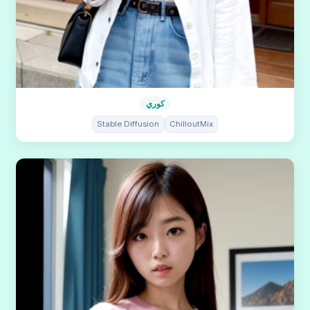
كوري
Stable Diffusion
ChilloutMix