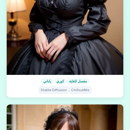
مفصل للغاية
كوري
ياباني
Stable Diffusion
ChilloutMix