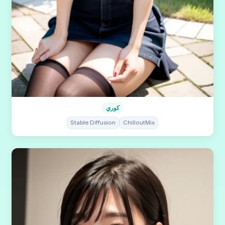
كوري
Stable Diffusion
ChilloutMix