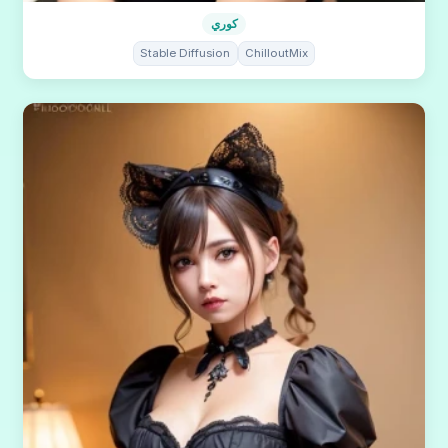
كوري
Stable Diffusion
ChilloutMix