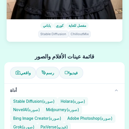
مفصل للغاية
كوري
ياباني
Stable Diffusion
ChilloutMix
قائمة عينات الأفلام والصور
فيديو
رسم
واقعي
أداة
Holara(صورة)
Stable Diffusion(صورة)
Midjourney(صورة)
NovelAI(صورة)
Adobe Photoshop(صورة)
Bing Image Creator(صورة)
PixVerse(فيديو)
Grok(صورة)