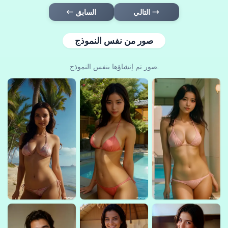
التالي →
← السابق
صور من نفس النموذج
صور تم إنشاؤها بنفس النموذج.