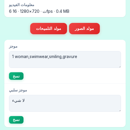
معلومات الفيديو
6 ث · 720×1280 · 16fps · 0.4 MB
مولد الصور
مولد التلميحات
موجز
نسخ
موجز سلبي
نسخ