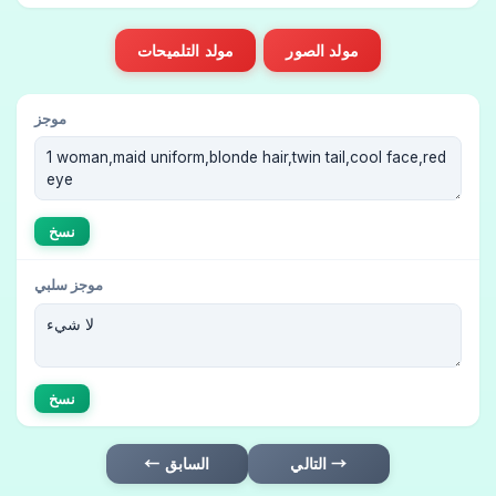
مولد الصور
مولد التلميحات
موجز
نسخ
موجز سلبي
نسخ
التالي →
← السابق