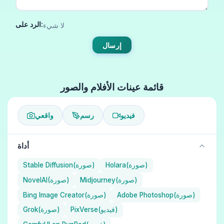
الرد على:
لا شيء
إرسال
قائمة عينات الأفلام والصور
فيديو
رسم
واقعي
أداة
Holara(صورة)
Stable Diffusion(صورة)
Midjourney(صورة)
NovelAI(صورة)
Adobe Photoshop(صورة)
Bing Image Creator(صورة)
PixVerse(فيديو)
Grok(صورة)