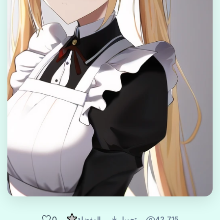
🤍
0
42,715
تحميل
المفضلة