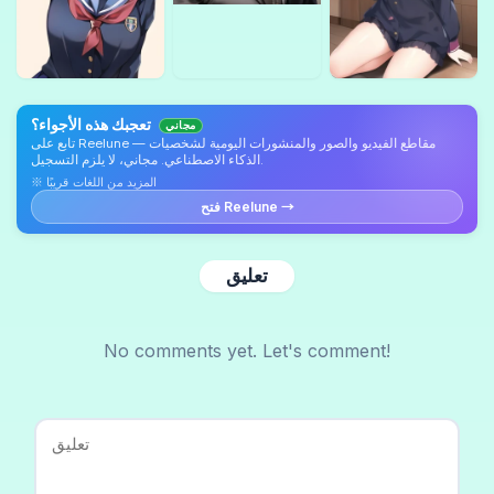
تعجبك هذه الأجواء؟
مجاني
تابع على Reelune — مقاطع الفيديو والصور والمنشورات اليومية لشخصيات
الذكاء الاصطناعي. مجاني، لا يلزم التسجيل.
※ المزيد من اللغات قريبًا
فتح Reelune →
تعليق
No comments yet. Let's comment!