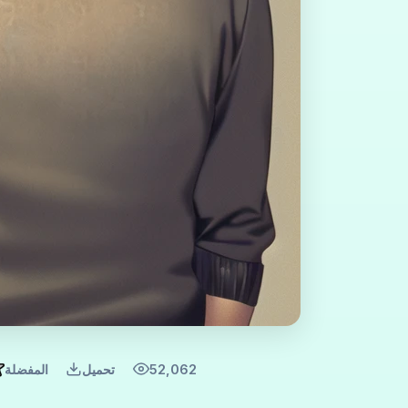
52,062
تحميل
المفضلة