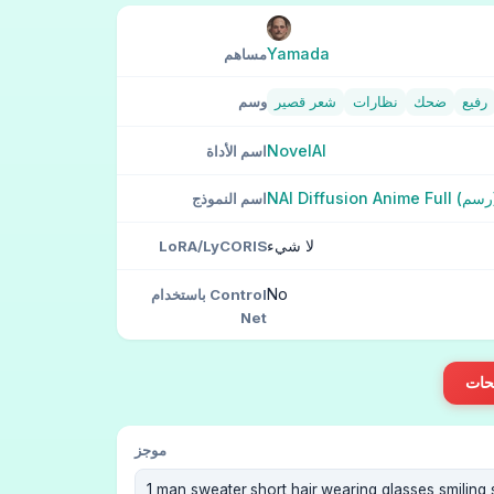
Yamada
مساهم
رفيع
ضحك
نظارات
شعر قصير
وسم
NovelAI
اسم الأداة
 (رسم)
اسم النموذج
لا شيء
LoRA/LyCORIS
No
باستخدام Control
Net
يحات
موجز