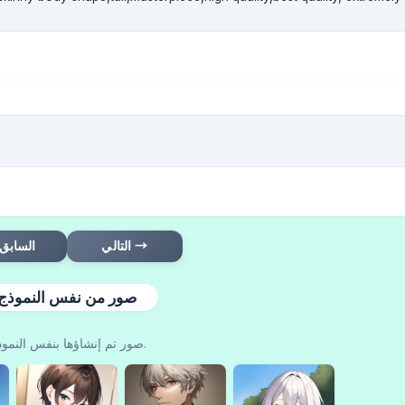
التالي →
← السابق
صور من نفس النموذج
صور تم إنشاؤها بنفس النموذج.