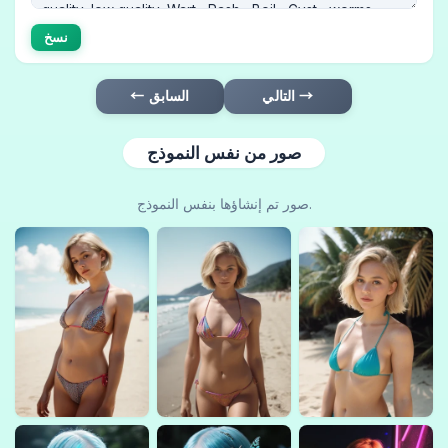
نسخ
التالي →
← السابق
صور من نفس النموذج
صور تم إنشاؤها بنفس النموذج.