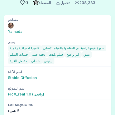
🤍
0
208,383
تحميل
المفضلة
مساهم
Yamada
وسم
صورة فوتوغرافية تم التقاطها بالفيلم الأصلي
كاميرا احترافية رقمية
عتيق
غير واضح
فيلم باهت
تحفة فنية
حبيبات الفيلم
بيكيني
شاطئ
مفصل للغاية
اسم الأداة
Stable Diffusion
اسم النموذج
PicX_real 1.0 (واقعي)
LoRA/LyCORIS
لا شيء